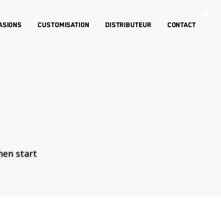
×
asions
Customisation
Distributeur
Contact
then start