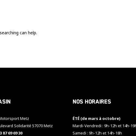
Ces cookies
sont nécessaire
pour le bon
fonctionnement
du site.
searching can help.
Statistiques
Utilisé pour
mesurer
l'audience
du site.
Expérience
Afin que notre
asin
Nos horaires
site web
fonctionne
aussi bien que
otorsport Metz
ÉTÉ (de mars à octobre)
possible
pendant votre
ulevard Solidarité 57070 Metz
Mardi-Vendredi : 9h-12h et 14h-19
visite. Si vous
3 87 69 69 30
Samedi : 9h-12h et 14h-18h
refusez ces