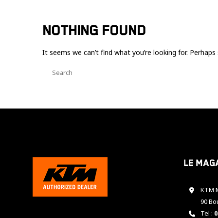
NOTHING FOUND
It seems we can’t find what you’re looking for. Perhaps 
Le mag
KTM M
90 Bo
Tel :
0