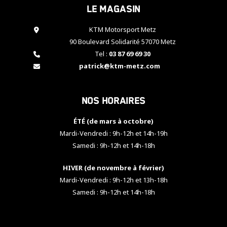
Le magasin
cookies,
certaines
fonctionnalités
KTM Motorsport Metz
disparaîtront
90 Boulevard Solidarité 57070 Metz
du site web.
Tel :
03 87 69 69 30
patrick@ktm-metz.com
Marketing
En partageant
Nos horaires
vos centres
d'intérêt et
votre
ÉTÉ (de mars à octobre)
comportement
Mardi-Vendredi : 9h-12h et 14h-19h
lorsque vous
Samedi : 9h-12h et 14h-18h
visitez notre
site, vous
HIVER (de novembre à février)
augmentez les
chances de
Mardi-Vendredi : 9h-12h et 13h-18h
voir apparaître
Samedi : 9h-12h et 14h-18h
des contenus
et des offres
personnalisés.