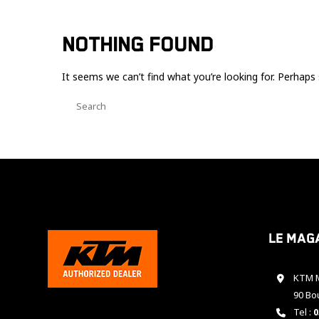
NOTHING FOUND
It seems we can’t find what you’re looking for. Perhaps 
Le mag
KTM M
90 Bo
Tel :
0