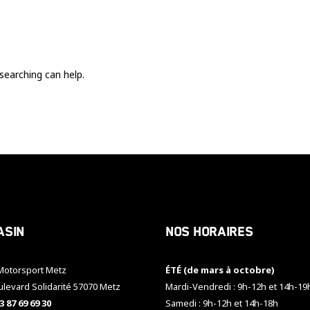
Ces cookies
sont nécessaire
pour le bon
fonctionnement
du site.
searching can help.
Statistiques
Utilisé pour
mesurer
l'audience
du site.
Expérience
Afin que notre
asin
Nos horaires
site web
fonctionne
aussi bien que
otorsport Metz
ÉTÉ (de mars à octobre)
possible
pendant votre
ulevard Solidarité 57070 Metz
Mardi-Vendredi : 9h-12h et 14h-19
visite. Si vous
3 87 69 69 30
Samedi : 9h-12h et 14h-18h
refusez ces