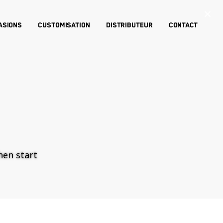
×
asions
Customisation
Distributeur
Contact
then start