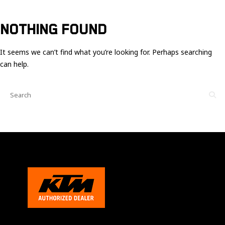
Ces cookies
sont nécessaire
pour le bon
NOTHING FOUND
fonctionnement
du site.
It seems we can’t find what you’re looking for. Perhaps searching
can help.
Statistiques
Utilisé pour
mesurer
l'audience
du site.
Expérience
Afin que notre
site web
fonctionne
aussi bien que
possible
pendant votre
visite. Si vous
refusez ces