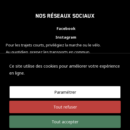
Nos réseaux sociaux
Facebook
Instagram
Pour les trajets courts, privilégiez la marche ou le vélo.
Au quotidien, prenez les transports en commun.
Pensez à covoiturer.
#SeDéplacerMoinsPolluer
Ce site utilise des cookies pour améliorer votre expérience
en ligne.
Paramétrer
© KTM Motorsport Metz
Tout refuser
Mentions légales
Politique de confidentialité
Tout accepter
Développement Nicolas Vaezi