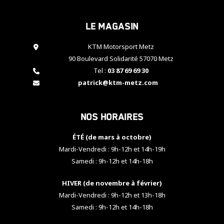
cookies,
certaines
Le magasin
fonctionnalités
disparaîtront
KTM Motorsport Metz
du site web.
90 Boulevard Solidarité 57070 Metz
Tel :
03 87 69 69 30
Marketing
patrick@ktm-metz.com
En partageant
vos centres
d'intérêt et
Nos horaires
votre
comportement
ÉTÉ (de mars à octobre)
lorsque vous
visitez notre
Mardi-Vendredi : 9h-12h et 14h-19h
site, vous
Samedi : 9h-12h et 14h-18h
augmentez les
chances de
HIVER (de novembre à février)
voir apparaître
Mardi-Vendredi : 9h-12h et 13h-18h
des contenus
et des offres
Samedi : 9h-12h et 14h-18h
personnalisés.