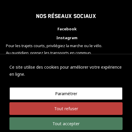
Nos réseaux sociaux
Facebook
Instagram
Pour les trajets courts, privilégiez la marche ou le vélo.
Au quotidien, prenez les transports en commun.
Pensez à covoiturer.
#SeDéplacerMoinsPolluer
Ce site utilise des cookies pour améliorer votre expérience
en ligne.
Paramétrer
© KTM Motorsport Metz
Tout refuser
Mentions légales
Politique de confidentialité
Tout accepter
Développement Nicolas Vaezi