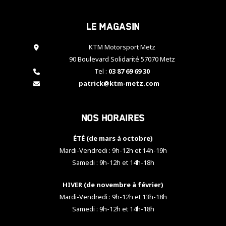
cookies,
certaines
Le magasin
fonctionnalités
disparaîtront
KTM Motorsport Metz
du site web.
90 Boulevard Solidarité 57070 Metz
Tel :
03 87 69 69 30
Marketing
patrick@ktm-metz.com
En partageant
vos centres
d'intérêt et
Nos horaires
votre
comportement
ÉTÉ (de mars à octobre)
lorsque vous
visitez notre
Mardi-Vendredi : 9h-12h et 14h-19h
site, vous
Samedi : 9h-12h et 14h-18h
augmentez les
chances de
HIVER (de novembre à février)
voir apparaître
Mardi-Vendredi : 9h-12h et 13h-18h
des contenus
et des offres
Samedi : 9h-12h et 14h-18h
personnalisés.