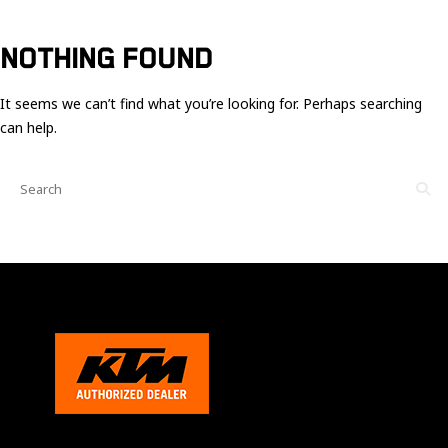
Ces cookies
sont nécessaire
pour le bon
NOTHING FOUND
fonctionnement
du site.
It seems we can’t find what you’re looking for. Perhaps searching
can help.
Statistiques
Utilisé pour
mesurer
l'audience
du site.
Expérience
Afin que notre
site web
fonctionne
aussi bien que
possible
pendant votre
visite. Si vous
refusez ces