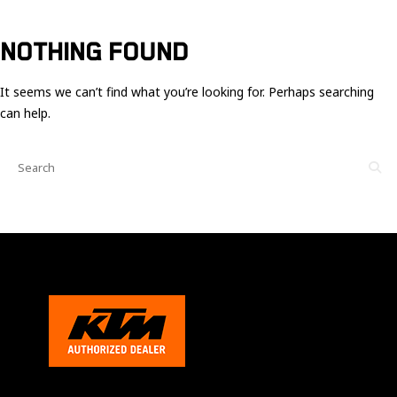
Ces cookies
sont nécessaire
pour le bon
NOTHING FOUND
fonctionnement
du site.
It seems we can’t find what you’re looking for. Perhaps searching
can help.
Statistiques
Utilisé pour
mesurer
l'audience
du site.
Expérience
Afin que notre
site web
fonctionne
aussi bien que
possible
pendant votre
visite. Si vous
refusez ces