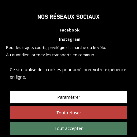
Nos réseaux sociaux
Facebook
Instagram
Pour les trajets courts, privilégiez la marche ou le vélo.
Au quotidien, prenez les transports en commun.
Pensez à covoiturer.
#SeDéplacerMoinsPolluer
Ce site utilise des cookies pour améliorer votre expérience
en ligne.
Paramétrer
© KTM Motorsport Metz
Tout refuser
Mentions légales
Politique de confidentialité
Tout accepter
Développement Nicolas Vaezi