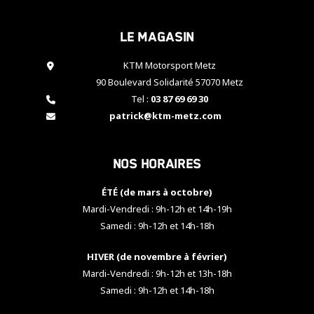
cookies,
certaines
Le magasin
fonctionnalités
disparaîtront
KTM Motorsport Metz
du site web.
90 Boulevard Solidarité 57070 Metz
Tel :
03 87 69 69 30
Marketing
patrick@ktm-metz.com
En partageant
vos centres
d'intérêt et
Nos horaires
votre
comportement
ÉTÉ (de mars à octobre)
lorsque vous
visitez notre
Mardi-Vendredi : 9h-12h et 14h-19h
site, vous
Samedi : 9h-12h et 14h-18h
augmentez les
chances de
HIVER (de novembre à février)
voir apparaître
Mardi-Vendredi : 9h-12h et 13h-18h
des contenus
et des offres
Samedi : 9h-12h et 14h-18h
personnalisés.