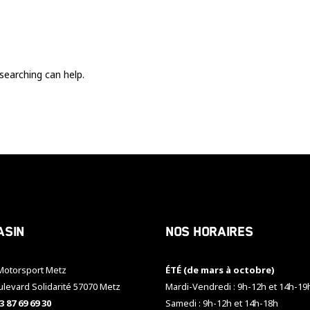
Ces cookies
sont nécessaire
pour le bon
fonctionnement
du site.
searching can help.
Statistiques
Utilisé pour
mesurer
l'audience
du site.
Expérience
Afin que notre
asin
Nos horaires
site web
fonctionne
aussi bien que
otorsport Metz
ÉTÉ (de mars à octobre)
possible
pendant votre
ulevard Solidarité 57070 Metz
Mardi-Vendredi : 9h-12h et 14h-19
visite. Si vous
3 87 69 69 30
Samedi : 9h-12h et 14h-18h
refusez ces