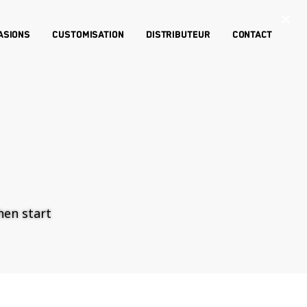
×
asions
Customisation
Distributeur
Contact
then start