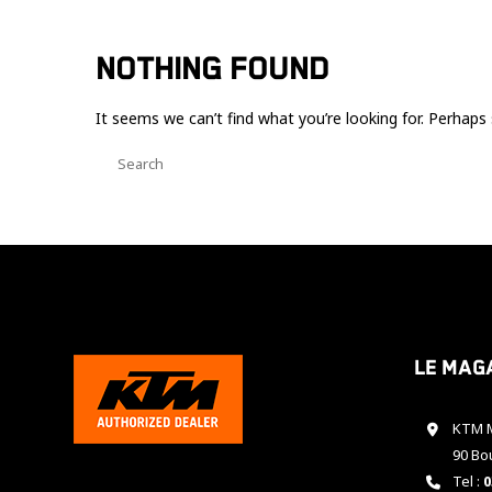
NOTHING FOUND
It seems we can’t find what you’re looking for. Perhaps 
Le mag
KTM M
90 Bo
Tel :
0