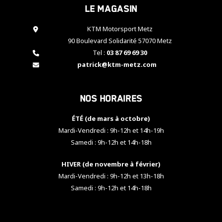
Le magasin
cookies,
certaines
fonctionnalités
KTM Motorsport Metz
disparaîtront
90 Boulevard Solidarité 57070 Metz
du site web.
Tel :
03 87 69 69 30
patrick@ktm-metz.com
Marketing
En partageant
Nos horaires
vos centres
d'intérêt et
votre
ÉTÉ (de mars à octobre)
comportement
Mardi-Vendredi : 9h-12h et 14h-19h
lorsque vous
Samedi : 9h-12h et 14h-18h
visitez notre
site, vous
HIVER (de novembre à février)
augmentez les
chances de
Mardi-Vendredi : 9h-12h et 13h-18h
voir apparaître
Samedi : 9h-12h et 14h-18h
des contenus
et des offres
personnalisés.