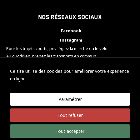
Nos réseaux sociaux
Facebook
Instagram
Pour les trajets courts, privilégiez la marche ou le vélo.
Au quotidien, prenez les transports en commun.
Pensez à covoiturer.
#SeDéplacerMoinsPolluer
Ce site utilise des cookies pour améliorer votre expérience
en ligne.
Paramétrer
© KTM Motorsport Metz
Tout refuser
Mentions légales
Politique de confidentialité
Tout accepter
Développement Nicolas Vaezi