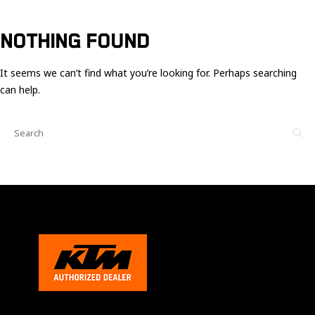
Ces cookies
sont nécessaire
pour le bon
NOTHING FOUND
fonctionnement
du site.
It seems we can’t find what you’re looking for. Perhaps searching
can help.
Statistiques
Utilisé pour
mesurer
l'audience
du site.
Expérience
Afin que notre
site web
fonctionne
aussi bien que
possible
pendant votre
visite. Si vous
refusez ces