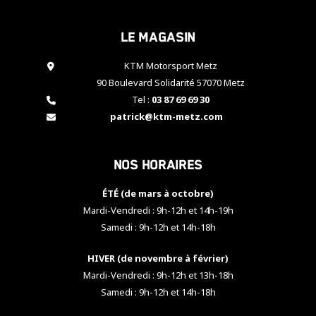
cookies,
certaines
Le magasin
fonctionnalités
disparaîtront
KTM Motorsport Metz
du site web.
90 Boulevard Solidarité 57070 Metz
Tel :
03 87 69 69 30
Marketing
patrick@ktm-metz.com
En partageant
vos centres
d'intérêt et
Nos horaires
votre
comportement
ÉTÉ (de mars à octobre)
lorsque vous
visitez notre
Mardi-Vendredi : 9h-12h et 14h-19h
site, vous
Samedi : 9h-12h et 14h-18h
augmentez les
chances de
HIVER (de novembre à février)
voir apparaître
Mardi-Vendredi : 9h-12h et 13h-18h
des contenus
et des offres
Samedi : 9h-12h et 14h-18h
personnalisés.