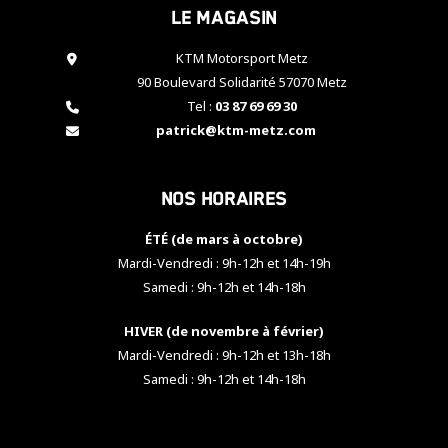
Le magasin
cookies,
certaines
fonctionnalités
KTM Motorsport Metz
disparaîtront
90 Boulevard Solidarité 57070 Metz
du site web.
Tel :
03 87 69 69 30
patrick@ktm-metz.com
Marketing
En partageant
Nos horaires
vos centres
d'intérêt et
votre
ÉTÉ (de mars à octobre)
comportement
Mardi-Vendredi : 9h-12h et 14h-19h
lorsque vous
Samedi : 9h-12h et 14h-18h
visitez notre
site, vous
HIVER (de novembre à février)
augmentez les
chances de
Mardi-Vendredi : 9h-12h et 13h-18h
voir apparaître
Samedi : 9h-12h et 14h-18h
des contenus
et des offres
personnalisés.