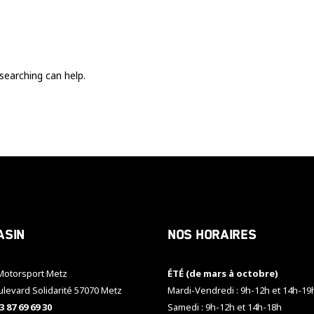
Ces cookies
sont nécessaire
pour le bon
fonctionnement
du site.
searching can help.
Statistiques
Utilisé pour
mesurer
l'audience
du site.
Expérience
Afin que notre
asin
Nos horaires
site web
fonctionne
aussi bien que
otorsport Metz
ÉTÉ (de mars à octobre)
possible
pendant votre
ulevard Solidarité 57070 Metz
Mardi-Vendredi : 9h-12h et 14h-19
visite. Si vous
3 87 69 69 30
Samedi : 9h-12h et 14h-18h
refusez ces