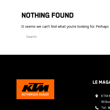
NOTHING FOUND
It seems we can’t find what you’re looking for. Perhaps 
Le mag
KTM M
90 Bo
Tel :
0