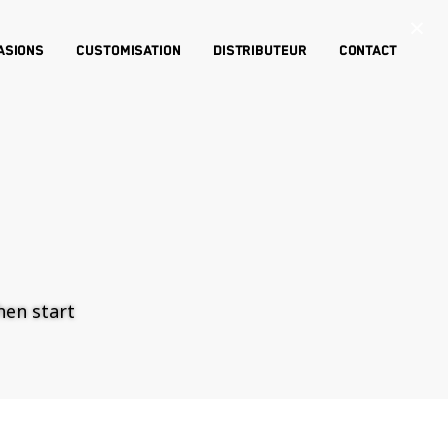
×
asions
Customisation
Distributeur
Contact
then start