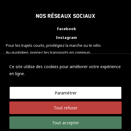
Nos réseaux sociaux
Facebook
Instagram
Pour les trajets courts, privilégiez la marche ou le vélo.
Au quotidien, prenez les transports en commun.
Pensez à covoiturer.
#SeDéplacerMoinsPolluer
Ce site utilise des cookies pour améliorer votre expérience
en ligne.
Paramétrer
© KTM Motorsport Metz
Tout refuser
Mentions légales
Politique de confidentialité
Tout accepter
Développement Nicolas Vaezi