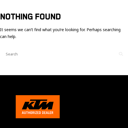
Ces cookies
sont nécessaire
pour le bon
NOTHING FOUND
fonctionnement
du site.
It seems we can’t find what you’re looking for. Perhaps searching
can help.
Statistiques
Utilisé pour
mesurer
l'audience
du site.
Expérience
Afin que notre
site web
fonctionne
aussi bien que
possible
pendant votre
visite. Si vous
refusez ces