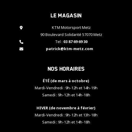
cookies,
certaines
Le magasin
fonctionnalités
disparaîtront
KTM Motorsport Metz
du site web.
90 Boulevard Solidarité 57070 Metz
Tel :
03 87 69 69 30
Marketing
patrick@ktm-metz.com
En partageant
vos centres
d'intérêt et
Nos horaires
votre
comportement
ÉTÉ (de mars à octobre)
lorsque vous
visitez notre
Mardi-Vendredi : 9h-12h et 14h-19h
site, vous
Samedi : 9h-12h et 14h-18h
augmentez les
chances de
HIVER (de novembre à février)
voir apparaître
Mardi-Vendredi : 9h-12h et 13h-18h
des contenus
et des offres
Samedi : 9h-12h et 14h-18h
personnalisés.