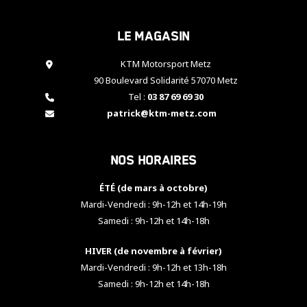
cookies,
certaines
Le magasin
fonctionnalités
disparaîtront
KTM Motorsport Metz
du site web.
90 Boulevard Solidarité 57070 Metz
Tel :
03 87 69 69 30
Marketing
patrick@ktm-metz.com
En partageant
vos centres
d'intérêt et
Nos horaires
votre
comportement
ÉTÉ (de mars à octobre)
lorsque vous
visitez notre
Mardi-Vendredi : 9h-12h et 14h-19h
site, vous
Samedi : 9h-12h et 14h-18h
augmentez les
chances de
HIVER (de novembre à février)
voir apparaître
Mardi-Vendredi : 9h-12h et 13h-18h
des contenus
et des offres
Samedi : 9h-12h et 14h-18h
personnalisés.