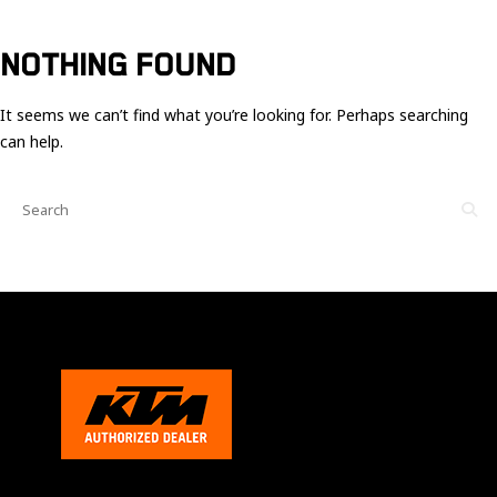
Ces cookies
sont nécessaire
pour le bon
NOTHING FOUND
fonctionnement
du site.
It seems we can’t find what you’re looking for. Perhaps searching
can help.
Statistiques
Utilisé pour
mesurer
l'audience
du site.
Expérience
Afin que notre
site web
fonctionne
aussi bien que
possible
pendant votre
visite. Si vous
refusez ces