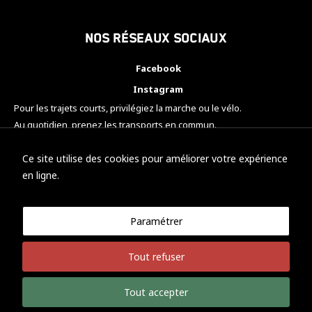
Nos réseaux sociaux
Facebook
Instagram
Pour les trajets courts, privilégiez la marche ou le vélo.
Au quotidien, prenez les transports en commun.
Pensez à covoiturer.
#SeDéplacerMoinsPolluer
Ce site utilise des cookies pour améliorer votre expérience
en ligne.
Paramétrer
© KTM Motorsport Metz
Tout refuser
Mentions légales
Politique de confidentialité
Tout accepter
Développement Nicolas Vaezi