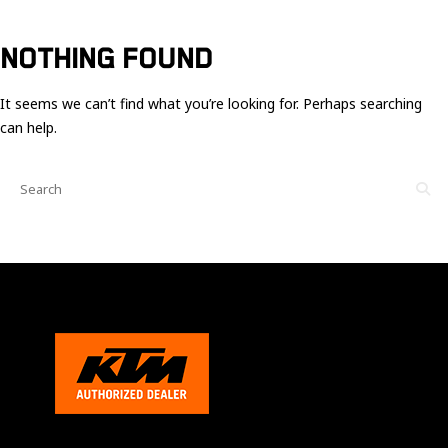
Ces cookies
sont nécessaire
pour le bon
NOTHING FOUND
fonctionnement
du site.
It seems we can’t find what you’re looking for. Perhaps searching
can help.
Statistiques
Utilisé pour
mesurer
l'audience
du site.
Expérience
Afin que notre
site web
fonctionne
aussi bien que
possible
pendant votre
visite. Si vous
refusez ces