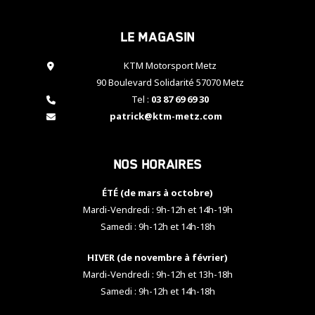
cookies,
certaines
Le magasin
fonctionnalités
disparaîtront
KTM Motorsport Metz
du site web.
90 Boulevard Solidarité 57070 Metz
Tel :
03 87 69 69 30
Marketing
patrick@ktm-metz.com
En partageant
vos centres
d'intérêt et
Nos horaires
votre
comportement
ÉTÉ (de mars à octobre)
lorsque vous
visitez notre
Mardi-Vendredi : 9h-12h et 14h-19h
site, vous
Samedi : 9h-12h et 14h-18h
augmentez les
chances de
HIVER (de novembre à février)
voir apparaître
Mardi-Vendredi : 9h-12h et 13h-18h
des contenus
et des offres
Samedi : 9h-12h et 14h-18h
personnalisés.