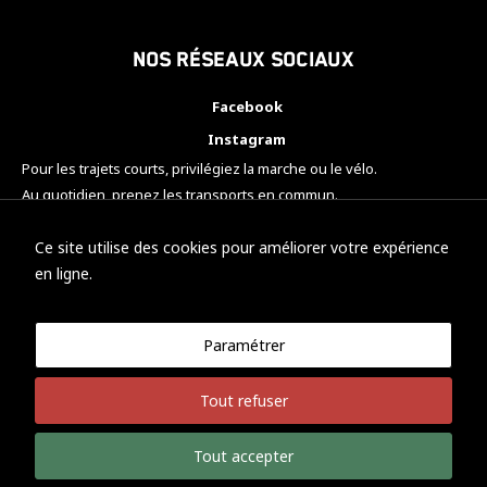
Nos réseaux sociaux
Facebook
Instagram
Pour les trajets courts, privilégiez la marche ou le vélo.
Au quotidien, prenez les transports en commun.
Pensez à covoiturer.
#SeDéplacerMoinsPolluer
Ce site utilise des cookies pour améliorer votre expérience
en ligne.
Paramétrer
© KTM Motorsport Metz
Tout refuser
Mentions légales
Politique de confidentialité
Tout accepter
Développement Nicolas Vaezi