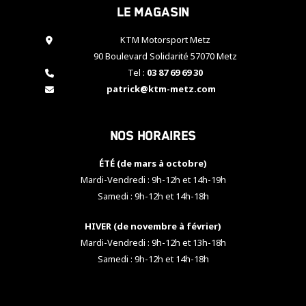
Le magasin
cookies,
certaines
fonctionnalités
KTM Motorsport Metz
disparaîtront
90 Boulevard Solidarité 57070 Metz
du site web.
Tel :
03 87 69 69 30
patrick@ktm-metz.com
Marketing
En partageant
Nos horaires
vos centres
d'intérêt et
votre
ÉTÉ (de mars à octobre)
comportement
Mardi-Vendredi : 9h-12h et 14h-19h
lorsque vous
Samedi : 9h-12h et 14h-18h
visitez notre
site, vous
HIVER (de novembre à février)
augmentez les
chances de
Mardi-Vendredi : 9h-12h et 13h-18h
voir apparaître
Samedi : 9h-12h et 14h-18h
des contenus
et des offres
personnalisés.