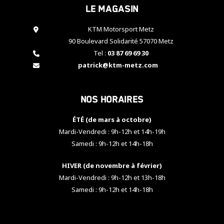
Le magasin
cookies,
certaines
fonctionnalités
KTM Motorsport Metz
disparaîtront
90 Boulevard Solidarité 57070 Metz
du site web.
Tel :
03 87 69 69 30
patrick@ktm-metz.com
Marketing
En partageant
Nos horaires
vos centres
d'intérêt et
votre
ÉTÉ (de mars à octobre)
comportement
Mardi-Vendredi : 9h-12h et 14h-19h
lorsque vous
Samedi : 9h-12h et 14h-18h
visitez notre
site, vous
HIVER (de novembre à février)
augmentez les
chances de
Mardi-Vendredi : 9h-12h et 13h-18h
voir apparaître
Samedi : 9h-12h et 14h-18h
des contenus
et des offres
personnalisés.