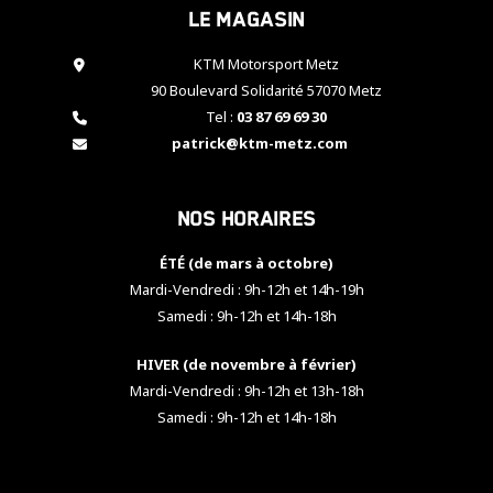
Le magasin
cookies,
certaines
fonctionnalités
KTM Motorsport Metz
disparaîtront
90 Boulevard Solidarité 57070 Metz
du site web.
Tel :
03 87 69 69 30
patrick@ktm-metz.com
Marketing
En partageant
Nos horaires
vos centres
d'intérêt et
votre
ÉTÉ (de mars à octobre)
comportement
Mardi-Vendredi : 9h-12h et 14h-19h
lorsque vous
Samedi : 9h-12h et 14h-18h
visitez notre
site, vous
HIVER (de novembre à février)
augmentez les
chances de
Mardi-Vendredi : 9h-12h et 13h-18h
voir apparaître
Samedi : 9h-12h et 14h-18h
des contenus
et des offres
personnalisés.