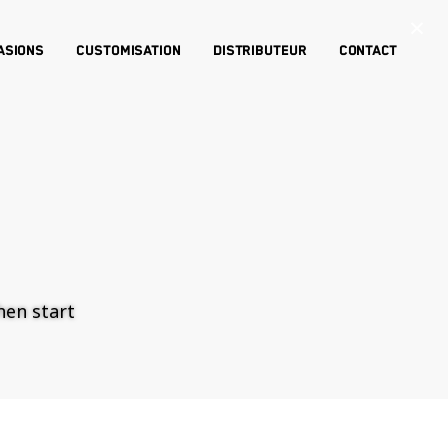
×
asions
Customisation
Distributeur
Contact
then start