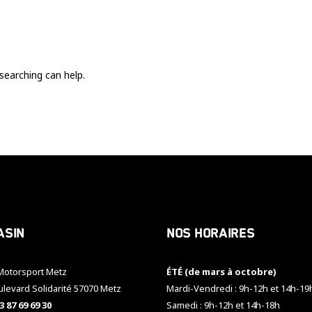
Ces cookies
sont nécessaire
pour le bon
fonctionnement
du site.
searching can help.
Statistiques
Utilisé pour
mesurer
l'audience
du site.
Expérience
Afin que notre
asin
Nos horaires
site web
fonctionne
aussi bien que
otorsport Metz
ÉTÉ (de mars à octobre)
possible
pendant votre
ulevard Solidarité 57070 Metz
Mardi-Vendredi : 9h-12h et 14h-19
visite. Si vous
3 87 69 69 30
Samedi : 9h-12h et 14h-18h
refusez ces