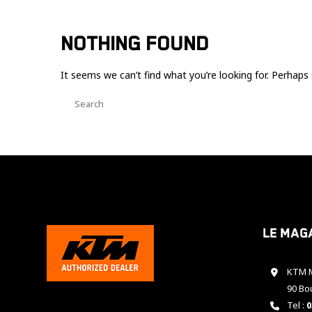
NOTHING FOUND
It seems we can’t find what you’re looking for. Perhaps 
Le mag
KTM M
90 Bo
Tel :
0