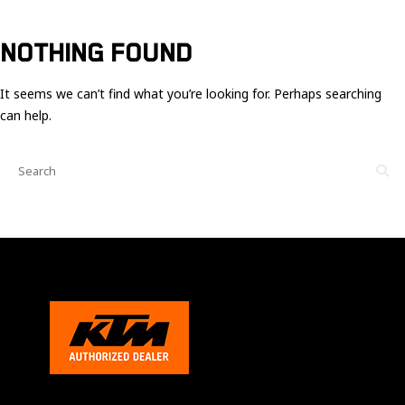
Ces cookies
sont nécessaire
pour le bon
NOTHING FOUND
fonctionnement
du site.
It seems we can’t find what you’re looking for. Perhaps searching
can help.
Statistiques
Utilisé pour
mesurer
l'audience
du site.
Expérience
Afin que notre
site web
fonctionne
aussi bien que
possible
pendant votre
visite. Si vous
refusez ces