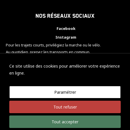
Nos réseaux sociaux
Facebook
Instagram
Pour les trajets courts, privilégiez la marche ou le vélo.
Au quotidien, prenez les transports en commun.
Pensez à covoiturer.
#SeDéplacerMoinsPolluer
Ce site utilise des cookies pour améliorer votre expérience
en ligne.
Paramétrer
© KTM Motorsport Metz
Tout refuser
Mentions légales
Politique de confidentialité
Tout accepter
Développement Nicolas Vaezi