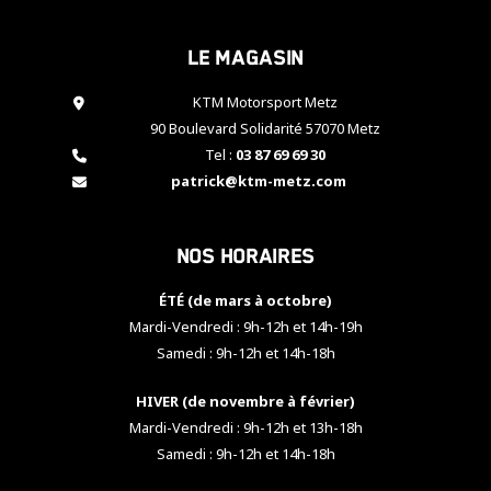
cookies,
certaines
Le magasin
fonctionnalités
disparaîtront
KTM Motorsport Metz
du site web.
90 Boulevard Solidarité 57070 Metz
Tel :
03 87 69 69 30
Marketing
patrick@ktm-metz.com
En partageant
vos centres
d'intérêt et
Nos horaires
votre
comportement
ÉTÉ (de mars à octobre)
lorsque vous
visitez notre
Mardi-Vendredi : 9h-12h et 14h-19h
site, vous
Samedi : 9h-12h et 14h-18h
augmentez les
chances de
HIVER (de novembre à février)
voir apparaître
Mardi-Vendredi : 9h-12h et 13h-18h
des contenus
et des offres
Samedi : 9h-12h et 14h-18h
personnalisés.