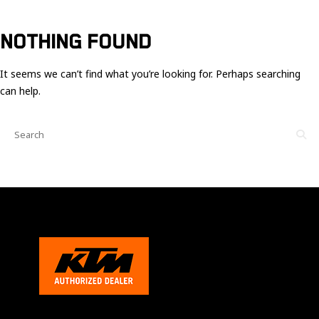
Ces cookies
sont nécessaire
pour le bon
NOTHING FOUND
fonctionnement
du site.
It seems we can’t find what you’re looking for. Perhaps searching
can help.
Statistiques
Utilisé pour
mesurer
l'audience
du site.
Expérience
Afin que notre
site web
fonctionne
aussi bien que
possible
pendant votre
visite. Si vous
refusez ces