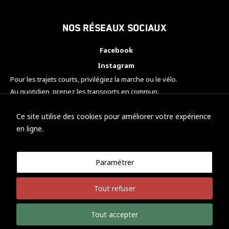
Nos réseaux sociaux
Facebook
Instagram
Pour les trajets courts, privilégiez la marche ou le vélo.
Au quotidien, prenez les transports en commun.
Pensez à covoiturer.
#SeDéplacerMoinsPolluer
Ce site utilise des cookies pour améliorer votre expérience
en ligne.
Paramétrer
© KTM Motorsport Metz
Tout refuser
Mentions légales
Politique de confidentialité
Tout accepter
Développement Nicolas Vaezi