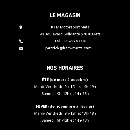
cookies,
certaines
Le magasin
fonctionnalités
disparaîtront
KTM Motorsport Metz
du site web.
90 Boulevard Solidarité 57070 Metz
Tel :
03 87 69 69 30
Marketing
patrick@ktm-metz.com
En partageant
vos centres
d'intérêt et
Nos horaires
votre
comportement
ÉTÉ (de mars à octobre)
lorsque vous
visitez notre
Mardi-Vendredi : 9h-12h et 14h-19h
site, vous
Samedi : 9h-12h et 14h-18h
augmentez les
chances de
HIVER (de novembre à février)
voir apparaître
Mardi-Vendredi : 9h-12h et 13h-18h
des contenus
et des offres
Samedi : 9h-12h et 14h-18h
personnalisés.