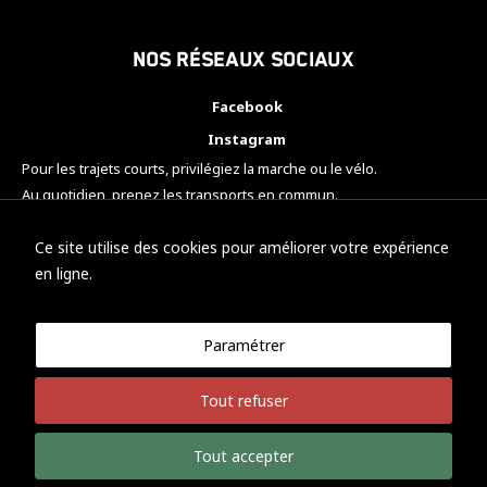
Nos réseaux sociaux
Facebook
Instagram
Pour les trajets courts, privilégiez la marche ou le vélo.
Au quotidien, prenez les transports en commun.
Pensez à covoiturer.
#SeDéplacerMoinsPolluer
Ce site utilise des cookies pour améliorer votre expérience
en ligne.
Paramétrer
© KTM Motorsport Metz
Tout refuser
Mentions légales
Politique de confidentialité
Tout accepter
Développement Nicolas Vaezi