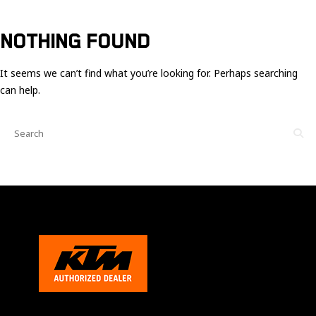
Ces cookies
sont nécessaire
pour le bon
NOTHING FOUND
fonctionnement
du site.
It seems we can’t find what you’re looking for. Perhaps searching
can help.
Statistiques
Utilisé pour
mesurer
l'audience
du site.
Expérience
Afin que notre
site web
fonctionne
aussi bien que
possible
pendant votre
visite. Si vous
refusez ces