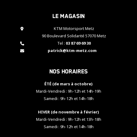
cookies,
certaines
Le magasin
fonctionnalités
disparaîtront
KTM Motorsport Metz
du site web.
90 Boulevard Solidarité 57070 Metz
Tel :
03 87 69 69 30
Marketing
patrick@ktm-metz.com
En partageant
vos centres
d'intérêt et
Nos horaires
votre
comportement
ÉTÉ (de mars à octobre)
lorsque vous
visitez notre
Mardi-Vendredi : 9h-12h et 14h-19h
site, vous
Samedi : 9h-12h et 14h-18h
augmentez les
chances de
HIVER (de novembre à février)
voir apparaître
Mardi-Vendredi : 9h-12h et 13h-18h
des contenus
et des offres
Samedi : 9h-12h et 14h-18h
personnalisés.