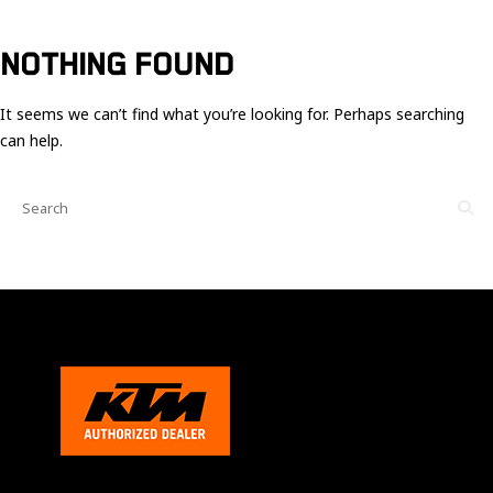
Ces cookies
sont nécessaire
pour le bon
NOTHING FOUND
fonctionnement
du site.
It seems we can’t find what you’re looking for. Perhaps searching
can help.
Statistiques
Utilisé pour
mesurer
l'audience
du site.
Expérience
Afin que notre
site web
fonctionne
aussi bien que
possible
pendant votre
visite. Si vous
refusez ces