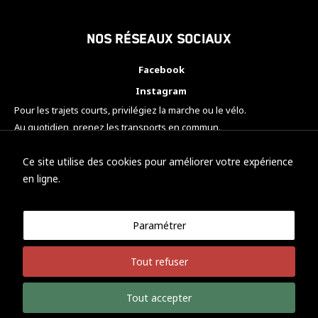
Nos réseaux sociaux
Facebook
Instagram
Pour les trajets courts, privilégiez la marche ou le vélo.
Au quotidien, prenez les transports en commun.
Pensez à covoiturer.
#SeDéplacerMoinsPolluer
Ce site utilise des cookies pour améliorer votre expérience
en ligne.
Paramétrer
© KTM Motorsport Metz
Tout refuser
Mentions légales
Politique de confidentialité
Tout accepter
Développement Nicolas Vaezi