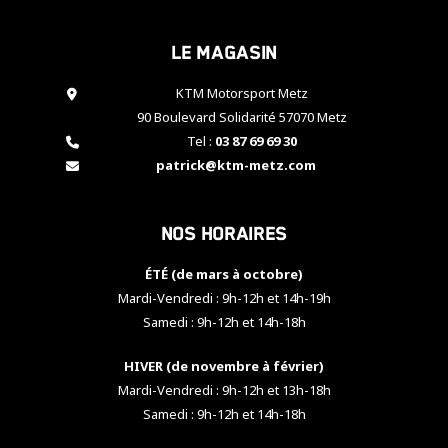
cookies,
certaines
Le magasin
fonctionnalités
disparaîtront
KTM Motorsport Metz
du site web.
90 Boulevard Solidarité 57070 Metz
Tel :
03 87 69 69 30
Marketing
patrick@ktm-metz.com
En partageant
vos centres
d'intérêt et
Nos horaires
votre
comportement
ÉTÉ (de mars à octobre)
lorsque vous
visitez notre
Mardi-Vendredi : 9h-12h et 14h-19h
site, vous
Samedi : 9h-12h et 14h-18h
augmentez les
chances de
HIVER (de novembre à février)
voir apparaître
Mardi-Vendredi : 9h-12h et 13h-18h
des contenus
et des offres
Samedi : 9h-12h et 14h-18h
personnalisés.