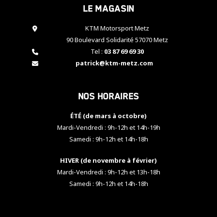
Le magasin
cookies,
certaines
fonctionnalités
KTM Motorsport Metz
disparaîtront
90 Boulevard Solidarité 57070 Metz
du site web.
Tel :
03 87 69 69 30
patrick@ktm-metz.com
Marketing
En partageant
Nos horaires
vos centres
d'intérêt et
votre
ÉTÉ (de mars à octobre)
comportement
Mardi-Vendredi : 9h-12h et 14h-19h
lorsque vous
Samedi : 9h-12h et 14h-18h
visitez notre
site, vous
HIVER (de novembre à février)
augmentez les
chances de
Mardi-Vendredi : 9h-12h et 13h-18h
voir apparaître
Samedi : 9h-12h et 14h-18h
des contenus
et des offres
personnalisés.