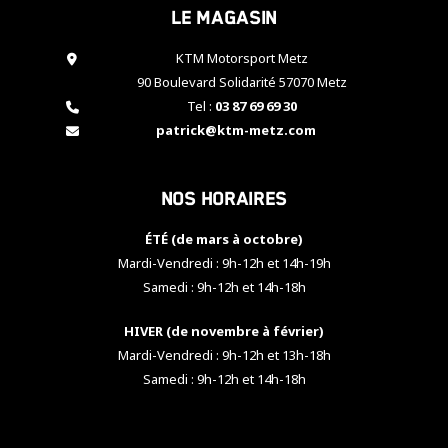
Le magasin
cookies,
certaines
fonctionnalités
KTM Motorsport Metz
disparaîtront
90 Boulevard Solidarité 57070 Metz
du site web.
Tel :
03 87 69 69 30
patrick@ktm-metz.com
Marketing
En partageant
Nos horaires
vos centres
d'intérêt et
votre
ÉTÉ (de mars à octobre)
comportement
Mardi-Vendredi : 9h-12h et 14h-19h
lorsque vous
Samedi : 9h-12h et 14h-18h
visitez notre
site, vous
HIVER (de novembre à février)
augmentez les
chances de
Mardi-Vendredi : 9h-12h et 13h-18h
voir apparaître
Samedi : 9h-12h et 14h-18h
des contenus
et des offres
personnalisés.