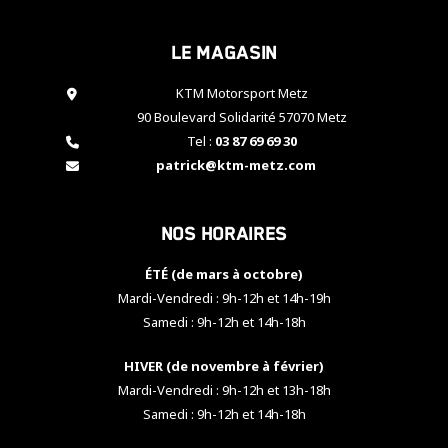
cookies,
certaines
Le magasin
fonctionnalités
disparaîtront
KTM Motorsport Metz
du site web.
90 Boulevard Solidarité 57070 Metz
Tel :
03 87 69 69 30
Marketing
patrick@ktm-metz.com
En partageant
vos centres
d'intérêt et
Nos horaires
votre
comportement
ÉTÉ (de mars à octobre)
lorsque vous
visitez notre
Mardi-Vendredi : 9h-12h et 14h-19h
site, vous
Samedi : 9h-12h et 14h-18h
augmentez les
chances de
HIVER (de novembre à février)
voir apparaître
Mardi-Vendredi : 9h-12h et 13h-18h
des contenus
et des offres
Samedi : 9h-12h et 14h-18h
personnalisés.