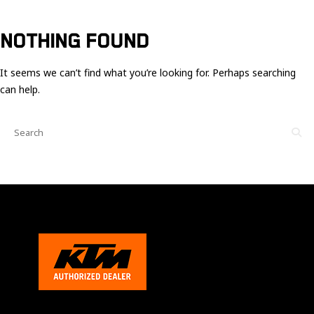
Ces cookies
sont nécessaire
pour le bon
NOTHING FOUND
fonctionnement
du site.
It seems we can’t find what you’re looking for. Perhaps searching
can help.
Statistiques
Utilisé pour
mesurer
l'audience
du site.
Expérience
Afin que notre
site web
fonctionne
aussi bien que
possible
pendant votre
visite. Si vous
refusez ces