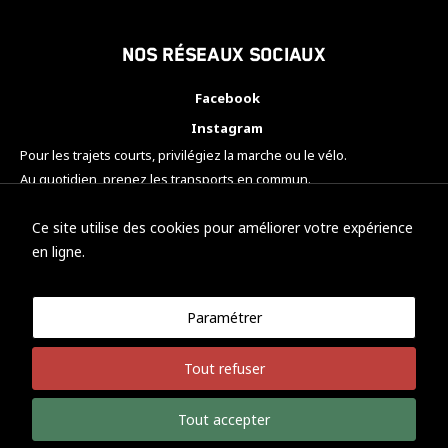
Nos réseaux sociaux
Facebook
Instagram
Pour les trajets courts, privilégiez la marche ou le vélo.
Au quotidien, prenez les transports en commun.
Pensez à covoiturer.
#SeDéplacerMoinsPolluer
Ce site utilise des cookies pour améliorer votre expérience
en ligne.
Paramétrer
© KTM Motorsport Metz
Tout refuser
Mentions légales
Politique de confidentialité
Tout accepter
Développement Nicolas Vaezi