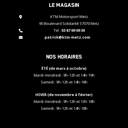
Le magasin
cookies,
certaines
fonctionnalités
KTM Motorsport Metz
disparaîtront
90 Boulevard Solidarité 57070 Metz
du site web.
Tel :
03 87 69 69 30
patrick@ktm-metz.com
Marketing
En partageant
Nos horaires
vos centres
d'intérêt et
votre
ÉTÉ (de mars à octobre)
comportement
Mardi-Vendredi : 9h-12h et 14h-19h
lorsque vous
Samedi : 9h-12h et 14h-18h
visitez notre
site, vous
HIVER (de novembre à février)
augmentez les
chances de
Mardi-Vendredi : 9h-12h et 13h-18h
voir apparaître
Samedi : 9h-12h et 14h-18h
des contenus
et des offres
personnalisés.