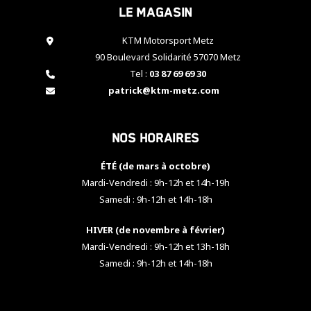
Le magasin
cookies,
certaines
fonctionnalités
KTM Motorsport Metz
disparaîtront
90 Boulevard Solidarité 57070 Metz
du site web.
Tel :
03 87 69 69 30
patrick@ktm-metz.com
Marketing
En partageant
Nos horaires
vos centres
d'intérêt et
votre
ÉTÉ (de mars à octobre)
comportement
Mardi-Vendredi : 9h-12h et 14h-19h
lorsque vous
Samedi : 9h-12h et 14h-18h
visitez notre
site, vous
HIVER (de novembre à février)
augmentez les
chances de
Mardi-Vendredi : 9h-12h et 13h-18h
voir apparaître
Samedi : 9h-12h et 14h-18h
des contenus
et des offres
personnalisés.