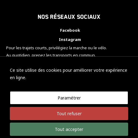
Nos réseaux sociaux
Facebook
Instagram
Pour les trajets courts, privilégiez la marche ou le vélo.
Au quotidien, prenez les transports en commun.
Pensez à covoiturer.
#SeDéplacerMoinsPolluer
Ce site utilise des cookies pour améliorer votre expérience
en ligne.
Paramétrer
© KTM Motorsport Metz
Tout refuser
Mentions légales
Politique de confidentialité
Tout accepter
Développement Nicolas Vaezi