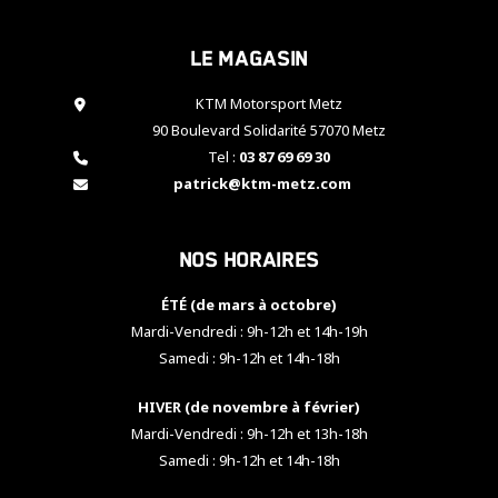
cookies,
certaines
Le magasin
fonctionnalités
disparaîtront
KTM Motorsport Metz
du site web.
90 Boulevard Solidarité 57070 Metz
Tel :
03 87 69 69 30
Marketing
patrick@ktm-metz.com
En partageant
vos centres
d'intérêt et
Nos horaires
votre
comportement
ÉTÉ (de mars à octobre)
lorsque vous
visitez notre
Mardi-Vendredi : 9h-12h et 14h-19h
site, vous
Samedi : 9h-12h et 14h-18h
augmentez les
chances de
HIVER (de novembre à février)
voir apparaître
Mardi-Vendredi : 9h-12h et 13h-18h
des contenus
et des offres
Samedi : 9h-12h et 14h-18h
personnalisés.