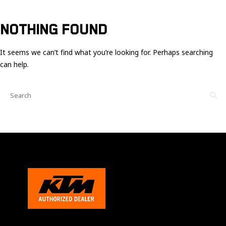
Ces cookies
sont nécessaire
pour le bon
NOTHING FOUND
fonctionnement
du site.
It seems we can’t find what you’re looking for. Perhaps searching
can help.
Statistiques
Utilisé pour
mesurer
l'audience
du site.
Expérience
Afin que notre
site web
fonctionne
aussi bien que
possible
pendant votre
visite. Si vous
refusez ces