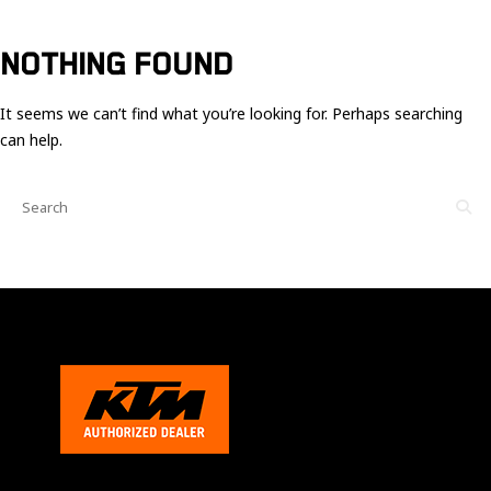
Ces cookies
sont nécessaire
pour le bon
NOTHING FOUND
fonctionnement
du site.
It seems we can’t find what you’re looking for. Perhaps searching
can help.
Statistiques
Utilisé pour
mesurer
l'audience
du site.
Expérience
Afin que notre
site web
fonctionne
aussi bien que
possible
pendant votre
visite. Si vous
refusez ces