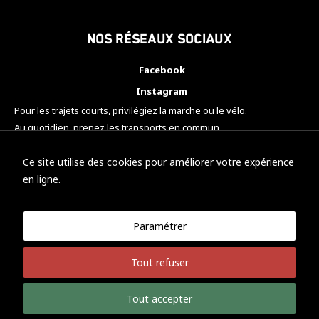
Nos réseaux sociaux
Facebook
Instagram
Pour les trajets courts, privilégiez la marche ou le vélo.
Au quotidien, prenez les transports en commun.
Pensez à covoiturer.
#SeDéplacerMoinsPolluer
Ce site utilise des cookies pour améliorer votre expérience
en ligne.
Paramétrer
© KTM Motorsport Metz
Tout refuser
Mentions légales
Politique de confidentialité
Tout accepter
Développement Nicolas Vaezi