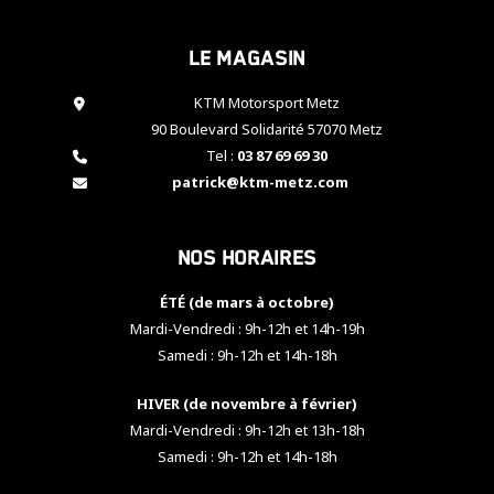
cookies,
certaines
Le magasin
fonctionnalités
disparaîtront
KTM Motorsport Metz
du site web.
90 Boulevard Solidarité 57070 Metz
Tel :
03 87 69 69 30
Marketing
patrick@ktm-metz.com
En partageant
vos centres
d'intérêt et
Nos horaires
votre
comportement
ÉTÉ (de mars à octobre)
lorsque vous
visitez notre
Mardi-Vendredi : 9h-12h et 14h-19h
site, vous
Samedi : 9h-12h et 14h-18h
augmentez les
chances de
HIVER (de novembre à février)
voir apparaître
Mardi-Vendredi : 9h-12h et 13h-18h
des contenus
et des offres
Samedi : 9h-12h et 14h-18h
personnalisés.