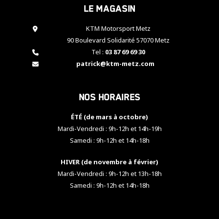
Le magasin
cookies,
certaines
fonctionnalités
KTM Motorsport Metz
disparaîtront
90 Boulevard Solidarité 57070 Metz
du site web.
Tel :
03 87 69 69 30
patrick@ktm-metz.com
Marketing
En partageant
Nos horaires
vos centres
d'intérêt et
votre
ÉTÉ (de mars à octobre)
comportement
Mardi-Vendredi : 9h-12h et 14h-19h
lorsque vous
Samedi : 9h-12h et 14h-18h
visitez notre
site, vous
HIVER (de novembre à février)
augmentez les
chances de
Mardi-Vendredi : 9h-12h et 13h-18h
voir apparaître
Samedi : 9h-12h et 14h-18h
des contenus
et des offres
personnalisés.