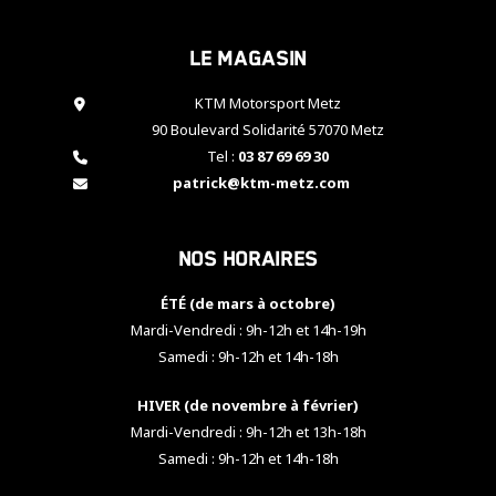
cookies,
certaines
Le magasin
fonctionnalités
disparaîtront
KTM Motorsport Metz
du site web.
90 Boulevard Solidarité 57070 Metz
Tel :
03 87 69 69 30
Marketing
patrick@ktm-metz.com
En partageant
vos centres
d'intérêt et
Nos horaires
votre
comportement
ÉTÉ (de mars à octobre)
lorsque vous
visitez notre
Mardi-Vendredi : 9h-12h et 14h-19h
site, vous
Samedi : 9h-12h et 14h-18h
augmentez les
chances de
HIVER (de novembre à février)
voir apparaître
Mardi-Vendredi : 9h-12h et 13h-18h
des contenus
et des offres
Samedi : 9h-12h et 14h-18h
personnalisés.