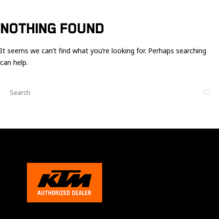
Ces cookies
sont nécessaire
pour le bon
NOTHING FOUND
fonctionnement
du site.
It seems we can’t find what you’re looking for. Perhaps searching
can help.
Statistiques
Utilisé pour
mesurer
l'audience
du site.
Expérience
Afin que notre
site web
fonctionne
aussi bien que
possible
pendant votre
visite. Si vous
refusez ces