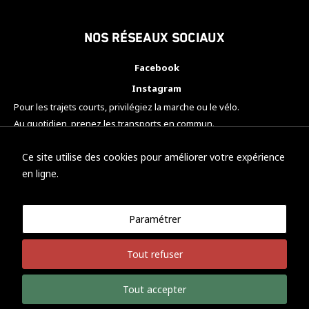
Nos réseaux sociaux
Facebook
Instagram
Pour les trajets courts, privilégiez la marche ou le vélo.
Au quotidien, prenez les transports en commun.
Pensez à covoiturer.
#SeDéplacerMoinsPolluer
Ce site utilise des cookies pour améliorer votre expérience
en ligne.
Paramétrer
© KTM Motorsport Metz
Tout refuser
Mentions légales
Politique de confidentialité
Tout accepter
Développement Nicolas Vaezi