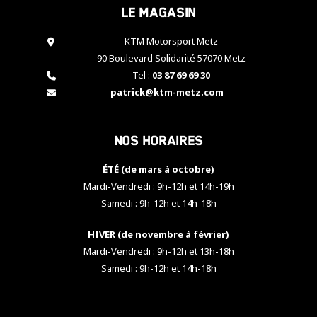
Le magasin
cookies,
certaines
fonctionnalités
KTM Motorsport Metz
disparaîtront
90 Boulevard Solidarité 57070 Metz
du site web.
Tel :
03 87 69 69 30
patrick@ktm-metz.com
Marketing
En partageant
Nos horaires
vos centres
d'intérêt et
votre
ÉTÉ (de mars à octobre)
comportement
Mardi-Vendredi : 9h-12h et 14h-19h
lorsque vous
Samedi : 9h-12h et 14h-18h
visitez notre
site, vous
HIVER (de novembre à février)
augmentez les
chances de
Mardi-Vendredi : 9h-12h et 13h-18h
voir apparaître
Samedi : 9h-12h et 14h-18h
des contenus
et des offres
personnalisés.