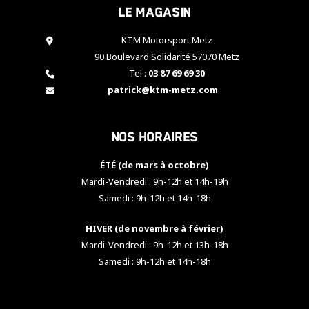
Le magasin
cookies,
certaines
fonctionnalités
KTM Motorsport Metz
disparaîtront
90 Boulevard Solidarité 57070 Metz
du site web.
Tel :
03 87 69 69 30
patrick@ktm-metz.com
Marketing
En partageant
Nos horaires
vos centres
d'intérêt et
votre
ÉTÉ (de mars à octobre)
comportement
Mardi-Vendredi : 9h-12h et 14h-19h
lorsque vous
Samedi : 9h-12h et 14h-18h
visitez notre
site, vous
HIVER (de novembre à février)
augmentez les
chances de
Mardi-Vendredi : 9h-12h et 13h-18h
voir apparaître
Samedi : 9h-12h et 14h-18h
des contenus
et des offres
personnalisés.