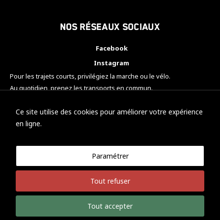
Nos réseaux sociaux
Facebook
Instagram
Pour les trajets courts, privilégiez la marche ou le vélo.
Au quotidien, prenez les transports en commun.
Pensez à covoiturer.
#SeDéplacerMoinsPolluer
Ce site utilise des cookies pour améliorer votre expérience
en ligne.
Paramétrer
© KTM Motorsport Metz
Tout refuser
Mentions légales
Politique de confidentialité
Tout accepter
Développement Nicolas Vaezi