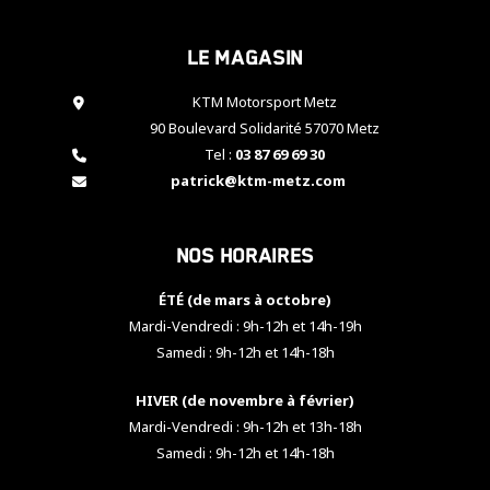
cookies,
certaines
Le magasin
fonctionnalités
disparaîtront
KTM Motorsport Metz
du site web.
90 Boulevard Solidarité 57070 Metz
Tel :
03 87 69 69 30
Marketing
patrick@ktm-metz.com
En partageant
vos centres
d'intérêt et
Nos horaires
votre
comportement
ÉTÉ (de mars à octobre)
lorsque vous
visitez notre
Mardi-Vendredi : 9h-12h et 14h-19h
site, vous
Samedi : 9h-12h et 14h-18h
augmentez les
chances de
HIVER (de novembre à février)
voir apparaître
Mardi-Vendredi : 9h-12h et 13h-18h
des contenus
et des offres
Samedi : 9h-12h et 14h-18h
personnalisés.