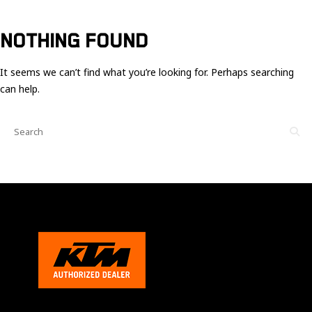
Ces cookies
sont nécessaire
pour le bon
NOTHING FOUND
fonctionnement
du site.
It seems we can’t find what you’re looking for. Perhaps searching
can help.
Statistiques
Utilisé pour
mesurer
l'audience
du site.
Expérience
Afin que notre
site web
fonctionne
aussi bien que
possible
pendant votre
visite. Si vous
refusez ces