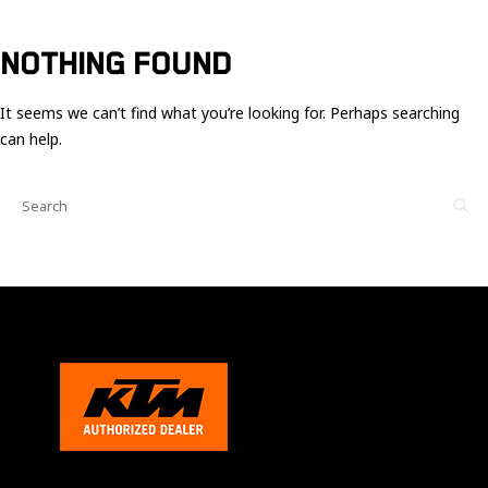
Ces cookies
sont nécessaire
pour le bon
NOTHING FOUND
fonctionnement
du site.
It seems we can’t find what you’re looking for. Perhaps searching
can help.
Statistiques
Utilisé pour
mesurer
l'audience
du site.
Expérience
Afin que notre
site web
fonctionne
aussi bien que
possible
pendant votre
visite. Si vous
refusez ces