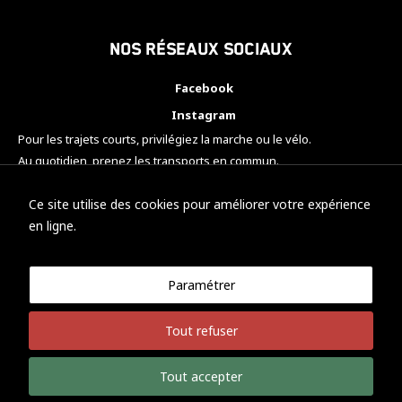
Nos réseaux sociaux
Facebook
Instagram
Pour les trajets courts, privilégiez la marche ou le vélo.
Au quotidien, prenez les transports en commun.
Pensez à covoiturer.
#SeDéplacerMoinsPolluer
Ce site utilise des cookies pour améliorer votre expérience
en ligne.
Paramétrer
© KTM Motorsport Metz
Tout refuser
Mentions légales
Politique de confidentialité
Tout accepter
Développement Nicolas Vaezi