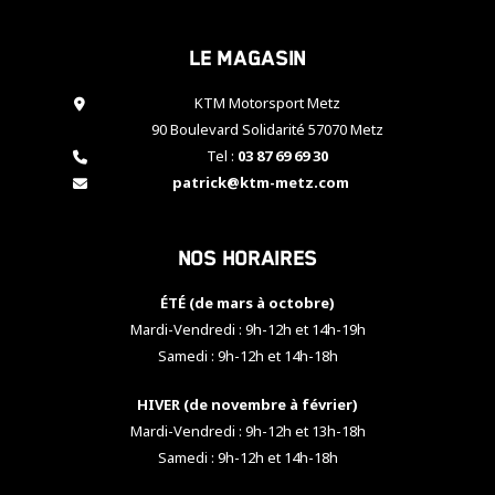
cookies,
certaines
Le magasin
fonctionnalités
disparaîtront
KTM Motorsport Metz
du site web.
90 Boulevard Solidarité 57070 Metz
Tel :
03 87 69 69 30
Marketing
patrick@ktm-metz.com
En partageant
vos centres
d'intérêt et
Nos horaires
votre
comportement
ÉTÉ (de mars à octobre)
lorsque vous
visitez notre
Mardi-Vendredi : 9h-12h et 14h-19h
site, vous
Samedi : 9h-12h et 14h-18h
augmentez les
chances de
HIVER (de novembre à février)
voir apparaître
Mardi-Vendredi : 9h-12h et 13h-18h
des contenus
et des offres
Samedi : 9h-12h et 14h-18h
personnalisés.