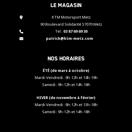
Le magasin
cookies,
certaines
fonctionnalités
KTM Motorsport Metz
disparaîtront
90 Boulevard Solidarité 57070 Metz
du site web.
Tel :
03 87 69 69 30
patrick@ktm-metz.com
Marketing
En partageant
Nos horaires
vos centres
d'intérêt et
votre
ÉTÉ (de mars à octobre)
comportement
Mardi-Vendredi : 9h-12h et 14h-19h
lorsque vous
Samedi : 9h-12h et 14h-18h
visitez notre
site, vous
HIVER (de novembre à février)
augmentez les
chances de
Mardi-Vendredi : 9h-12h et 13h-18h
voir apparaître
Samedi : 9h-12h et 14h-18h
des contenus
et des offres
personnalisés.