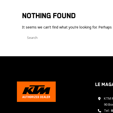
NOTHING FOUND
It seems we can’t find what you’re looking for. Perhaps 
Le mag
KTM M
90 Bo
Tel :
0