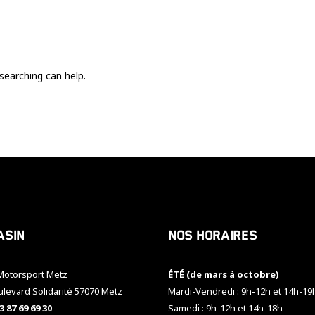
Ces cookies
sont nécessaire
pour le bon
fonctionnement
du site.
searching can help.
Statistiques
Utilisé pour
mesurer
l'audience
du site.
Expérience
Afin que notre
asin
Nos horaires
site web
fonctionne
aussi bien que
otorsport Metz
ÉTÉ (de mars à octobre)
possible
pendant votre
ulevard Solidarité 57070 Metz
Mardi-Vendredi : 9h-12h et 14h-19
visite. Si vous
3 87 69 69 30
Samedi : 9h-12h et 14h-18h
refusez ces