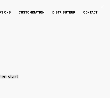
×
asions
Customisation
Distributeur
Contact
then start