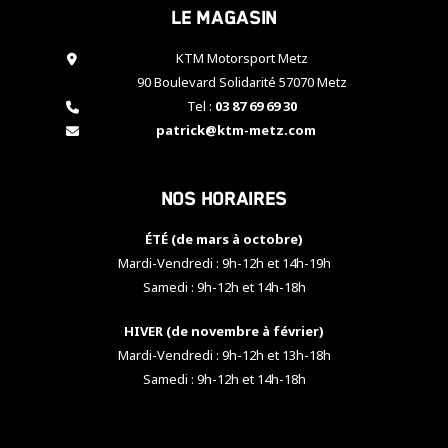
Le magasin
cookies,
certaines
fonctionnalités
KTM Motorsport Metz
disparaîtront
90 Boulevard Solidarité 57070 Metz
du site web.
Tel :
03 87 69 69 30
patrick@ktm-metz.com
Marketing
En partageant
Nos horaires
vos centres
d'intérêt et
votre
ÉTÉ (de mars à octobre)
comportement
Mardi-Vendredi : 9h-12h et 14h-19h
lorsque vous
Samedi : 9h-12h et 14h-18h
visitez notre
site, vous
HIVER (de novembre à février)
augmentez les
chances de
Mardi-Vendredi : 9h-12h et 13h-18h
voir apparaître
Samedi : 9h-12h et 14h-18h
des contenus
et des offres
personnalisés.