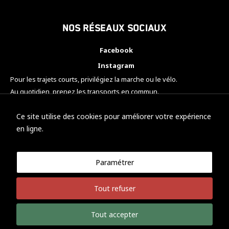
Nos réseaux sociaux
Facebook
Instagram
Pour les trajets courts, privilégiez la marche ou le vélo.
Au quotidien, prenez les transports en commun.
Pensez à covoiturer.
#SeDéplacerMoinsPolluer
Ce site utilise des cookies pour améliorer votre expérience
en ligne.
Paramétrer
© KTM Motorsport Metz
Tout refuser
Mentions légales
Politique de confidentialité
Tout accepter
Développement Nicolas Vaezi