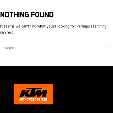
Ces cookies
sont nécessaire
pour le bon
NOTHING FOUND
fonctionnement
du site.
It seems we can’t find what you’re looking for. Perhaps searching
can help.
Statistiques
Utilisé pour
mesurer
l'audience
du site.
Expérience
Afin que notre
site web
fonctionne
aussi bien que
possible
pendant votre
visite. Si vous
refusez ces