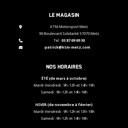
cookies,
certaines
Le magasin
fonctionnalités
disparaîtront
KTM Motorsport Metz
du site web.
90 Boulevard Solidarité 57070 Metz
Tel :
03 87 69 69 30
Marketing
patrick@ktm-metz.com
En partageant
vos centres
d'intérêt et
Nos horaires
votre
comportement
ÉTÉ (de mars à octobre)
lorsque vous
visitez notre
Mardi-Vendredi : 9h-12h et 14h-19h
site, vous
Samedi : 9h-12h et 14h-18h
augmentez les
chances de
HIVER (de novembre à février)
voir apparaître
Mardi-Vendredi : 9h-12h et 13h-18h
des contenus
et des offres
Samedi : 9h-12h et 14h-18h
personnalisés.