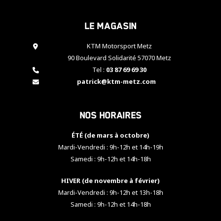
cookies,
certaines
Le magasin
fonctionnalités
disparaîtront
KTM Motorsport Metz
du site web.
90 Boulevard Solidarité 57070 Metz
Tel :
03 87 69 69 30
Marketing
patrick@ktm-metz.com
En partageant
vos centres
d'intérêt et
Nos horaires
votre
comportement
ÉTÉ (de mars à octobre)
lorsque vous
visitez notre
Mardi-Vendredi : 9h-12h et 14h-19h
site, vous
Samedi : 9h-12h et 14h-18h
augmentez les
chances de
HIVER (de novembre à février)
voir apparaître
Mardi-Vendredi : 9h-12h et 13h-18h
des contenus
et des offres
Samedi : 9h-12h et 14h-18h
personnalisés.