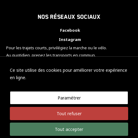
Nos réseaux sociaux
Facebook
Instagram
Pour les trajets courts, privilégiez la marche ou le vélo.
Au quotidien, prenez les transports en commun.
Pensez à covoiturer.
#SeDéplacerMoinsPolluer
Ce site utilise des cookies pour améliorer votre expérience
en ligne.
Paramétrer
© KTM Motorsport Metz
Tout refuser
Mentions légales
Politique de confidentialité
Tout accepter
Développement Nicolas Vaezi