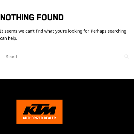
Ces cookies
sont nécessaire
pour le bon
NOTHING FOUND
fonctionnement
du site.
It seems we can’t find what you’re looking for. Perhaps searching
can help.
Statistiques
Utilisé pour
mesurer
l'audience
du site.
Expérience
Afin que notre
site web
fonctionne
aussi bien que
possible
pendant votre
visite. Si vous
refusez ces