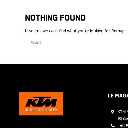
NOTHING FOUND
It seems we can’t find what you’re looking for. Perhaps 
Le mag
KTM M
90 Bo
Tel :
0