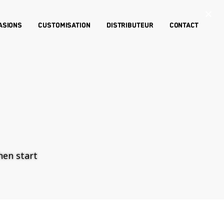
×
asions
Customisation
Distributeur
Contact
then start