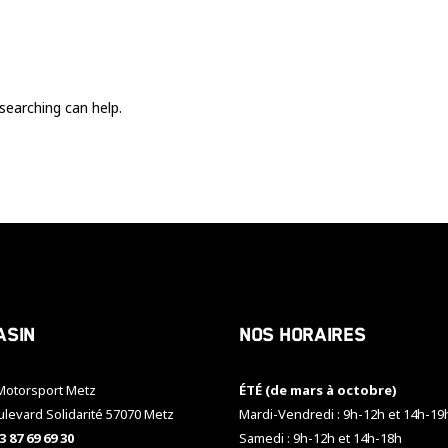
Ces cookies
sont nécessaire
pour le bon
fonctionnement
du site.
searching can help.
Statistiques
Utilisé pour
mesurer
l'audience
du site.
Expérience
Afin que notre
asin
Nos horaires
site web
fonctionne
aussi bien que
otorsport Metz
ÉTÉ (de mars à octobre)
possible
pendant votre
ulevard Solidarité 57070 Metz
Mardi-Vendredi : 9h-12h et 14h-19
visite. Si vous
3 87 69 69 30
Samedi : 9h-12h et 14h-18h
refusez ces