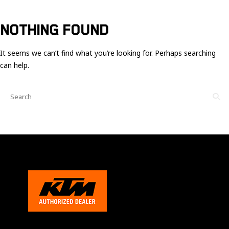
Ces cookies
sont nécessaire
pour le bon
NOTHING FOUND
fonctionnement
du site.
It seems we can’t find what you’re looking for. Perhaps searching
can help.
Statistiques
Utilisé pour
mesurer
l'audience
du site.
Expérience
Afin que notre
site web
fonctionne
aussi bien que
possible
pendant votre
visite. Si vous
refusez ces