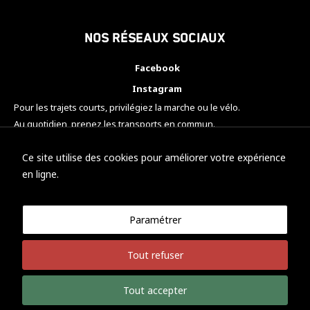
Nos réseaux sociaux
Facebook
Instagram
Pour les trajets courts, privilégiez la marche ou le vélo.
Au quotidien, prenez les transports en commun.
Pensez à covoiturer.
#SeDéplacerMoinsPolluer
Ce site utilise des cookies pour améliorer votre expérience
en ligne.
Paramétrer
© KTM Motorsport Metz
Tout refuser
Mentions légales
Politique de confidentialité
Tout accepter
Développement Nicolas Vaezi