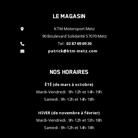
cookies,
certaines
Le magasin
fonctionnalités
disparaîtront
KTM Motorsport Metz
du site web.
90 Boulevard Solidarité 57070 Metz
Tel :
03 87 69 69 30
Marketing
patrick@ktm-metz.com
En partageant
vos centres
d'intérêt et
Nos horaires
votre
comportement
ÉTÉ (de mars à octobre)
lorsque vous
visitez notre
Mardi-Vendredi : 9h-12h et 14h-19h
site, vous
Samedi : 9h-12h et 14h-18h
augmentez les
chances de
HIVER (de novembre à février)
voir apparaître
Mardi-Vendredi : 9h-12h et 13h-18h
des contenus
et des offres
Samedi : 9h-12h et 14h-18h
personnalisés.