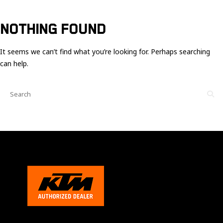
Ces cookies
sont nécessaire
pour le bon
NOTHING FOUND
fonctionnement
du site.
It seems we can’t find what you’re looking for. Perhaps searching
can help.
Statistiques
Utilisé pour
mesurer
l'audience
du site.
Expérience
Afin que notre
site web
fonctionne
aussi bien que
possible
pendant votre
visite. Si vous
refusez ces