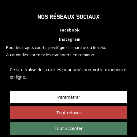
Nos réseaux sociaux
Facebook
Instagram
Pour les trajets courts, privilégiez la marche ou le vélo.
Au quotidien, prenez les transports en commun.
Pensez à covoiturer.
#SeDéplacerMoinsPolluer
Ce site utilise des cookies pour améliorer votre expérience
en ligne.
Paramétrer
© KTM Motorsport Metz
Tout refuser
Mentions légales
Politique de confidentialité
Tout accepter
Développement Nicolas Vaezi