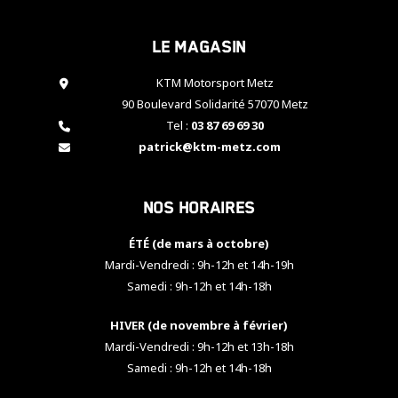
cookies,
certaines
Le magasin
fonctionnalités
disparaîtront
KTM Motorsport Metz
du site web.
90 Boulevard Solidarité 57070 Metz
Tel :
03 87 69 69 30
Marketing
patrick@ktm-metz.com
En partageant
vos centres
d'intérêt et
Nos horaires
votre
comportement
ÉTÉ (de mars à octobre)
lorsque vous
visitez notre
Mardi-Vendredi : 9h-12h et 14h-19h
site, vous
Samedi : 9h-12h et 14h-18h
augmentez les
chances de
HIVER (de novembre à février)
voir apparaître
Mardi-Vendredi : 9h-12h et 13h-18h
des contenus
et des offres
Samedi : 9h-12h et 14h-18h
personnalisés.