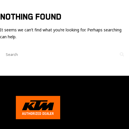
Ces cookies
sont nécessaire
pour le bon
NOTHING FOUND
fonctionnement
du site.
It seems we can’t find what you’re looking for. Perhaps searching
can help.
Statistiques
Utilisé pour
mesurer
l'audience
du site.
Expérience
Afin que notre
site web
fonctionne
aussi bien que
possible
pendant votre
visite. Si vous
refusez ces