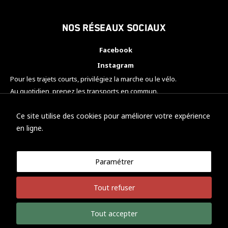
Nos réseaux sociaux
Facebook
Instagram
Pour les trajets courts, privilégiez la marche ou le vélo.
Au quotidien, prenez les transports en commun.
Pensez à covoiturer.
#SeDéplacerMoinsPolluer
Ce site utilise des cookies pour améliorer votre expérience
en ligne.
Paramétrer
© KTM Motorsport Metz
Tout refuser
Mentions légales
Politique de confidentialité
Tout accepter
Développement Nicolas Vaezi