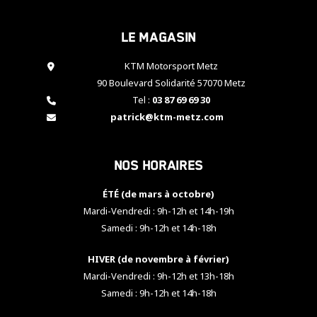
cookies,
certaines
Le magasin
fonctionnalités
disparaîtront
KTM Motorsport Metz
du site web.
90 Boulevard Solidarité 57070 Metz
Tel :
03 87 69 69 30
Marketing
patrick@ktm-metz.com
En partageant
vos centres
d'intérêt et
Nos horaires
votre
comportement
ÉTÉ (de mars à octobre)
lorsque vous
visitez notre
Mardi-Vendredi : 9h-12h et 14h-19h
site, vous
Samedi : 9h-12h et 14h-18h
augmentez les
chances de
HIVER (de novembre à février)
voir apparaître
Mardi-Vendredi : 9h-12h et 13h-18h
des contenus
et des offres
Samedi : 9h-12h et 14h-18h
personnalisés.