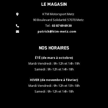
Le magasin
cookies,
certaines
fonctionnalités
KTM Motorsport Metz
disparaîtront
90 Boulevard Solidarité 57070 Metz
du site web.
Tel :
03 87 69 69 30
patrick@ktm-metz.com
Marketing
En partageant
Nos horaires
vos centres
d'intérêt et
votre
ÉTÉ (de mars à octobre)
comportement
Mardi-Vendredi : 9h-12h et 14h-19h
lorsque vous
Samedi : 9h-12h et 14h-18h
visitez notre
site, vous
HIVER (de novembre à février)
augmentez les
chances de
Mardi-Vendredi : 9h-12h et 13h-18h
voir apparaître
Samedi : 9h-12h et 14h-18h
des contenus
et des offres
personnalisés.