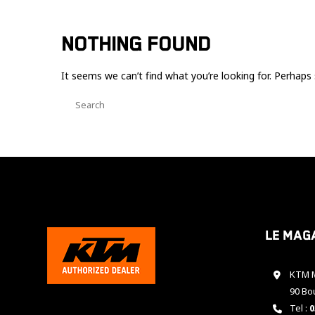
NOTHING FOUND
It seems we can’t find what you’re looking for. Perhaps 
Le mag
KTM M
90 Bo
Tel :
0