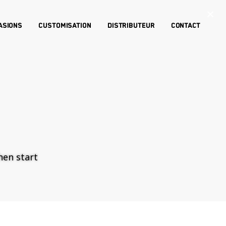
×
asions
Customisation
Distributeur
Contact
then start