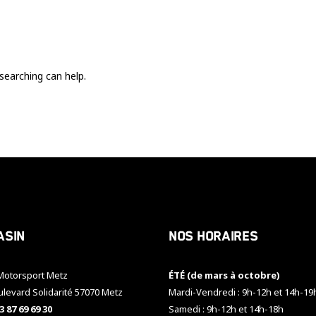
Ces cookies
sont nécessaire
pour le bon
fonctionnement
du site.
searching can help.
Statistiques
Utilisé pour
mesurer
l'audience
du site.
Expérience
Afin que notre
asin
Nos horaires
site web
fonctionne
aussi bien que
otorsport Metz
ÉTÉ (de mars à octobre)
possible
pendant votre
ulevard Solidarité 57070 Metz
Mardi-Vendredi : 9h-12h et 14h-19
visite. Si vous
3 87 69 69 30
Samedi : 9h-12h et 14h-18h
refusez ces