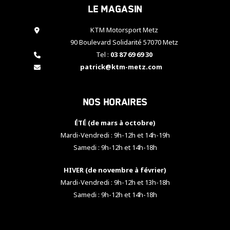
Le magasin
cookies,
certaines
fonctionnalités
KTM Motorsport Metz
disparaîtront
90 Boulevard Solidarité 57070 Metz
du site web.
Tel :
03 87 69 69 30
patrick@ktm-metz.com
Marketing
En partageant
Nos horaires
vos centres
d'intérêt et
votre
ÉTÉ (de mars à octobre)
comportement
Mardi-Vendredi : 9h-12h et 14h-19h
lorsque vous
Samedi : 9h-12h et 14h-18h
visitez notre
site, vous
HIVER (de novembre à février)
augmentez les
chances de
Mardi-Vendredi : 9h-12h et 13h-18h
voir apparaître
Samedi : 9h-12h et 14h-18h
des contenus
et des offres
personnalisés.