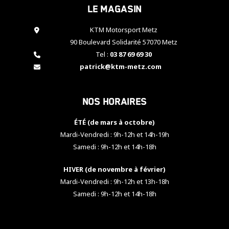
Le magasin
cookies,
certaines
fonctionnalités
KTM Motorsport Metz
disparaîtront
90 Boulevard Solidarité 57070 Metz
du site web.
Tel :
03 87 69 69 30
patrick@ktm-metz.com
Marketing
En partageant
Nos horaires
vos centres
d'intérêt et
votre
ÉTÉ (de mars à octobre)
comportement
Mardi-Vendredi : 9h-12h et 14h-19h
lorsque vous
Samedi : 9h-12h et 14h-18h
visitez notre
site, vous
HIVER (de novembre à février)
augmentez les
chances de
Mardi-Vendredi : 9h-12h et 13h-18h
voir apparaître
Samedi : 9h-12h et 14h-18h
des contenus
et des offres
personnalisés.