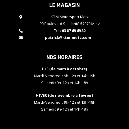
Le magasin
cookies,
certaines
fonctionnalités
KTM Motorsport Metz
disparaîtront
90 Boulevard Solidarité 57070 Metz
du site web.
Tel :
03 87 69 69 30
patrick@ktm-metz.com
Marketing
En partageant
Nos horaires
vos centres
d'intérêt et
votre
ÉTÉ (de mars à octobre)
comportement
Mardi-Vendredi : 9h-12h et 14h-19h
lorsque vous
Samedi : 9h-12h et 14h-18h
visitez notre
site, vous
HIVER (de novembre à février)
augmentez les
chances de
Mardi-Vendredi : 9h-12h et 13h-18h
voir apparaître
Samedi : 9h-12h et 14h-18h
des contenus
et des offres
personnalisés.