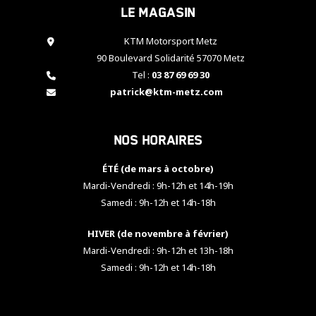
Le magasin
cookies,
certaines
fonctionnalités
KTM Motorsport Metz
disparaîtront
90 Boulevard Solidarité 57070 Metz
du site web.
Tel :
03 87 69 69 30
patrick@ktm-metz.com
Marketing
En partageant
Nos horaires
vos centres
d'intérêt et
votre
ÉTÉ (de mars à octobre)
comportement
Mardi-Vendredi : 9h-12h et 14h-19h
lorsque vous
Samedi : 9h-12h et 14h-18h
visitez notre
site, vous
HIVER (de novembre à février)
augmentez les
chances de
Mardi-Vendredi : 9h-12h et 13h-18h
voir apparaître
Samedi : 9h-12h et 14h-18h
des contenus
et des offres
personnalisés.